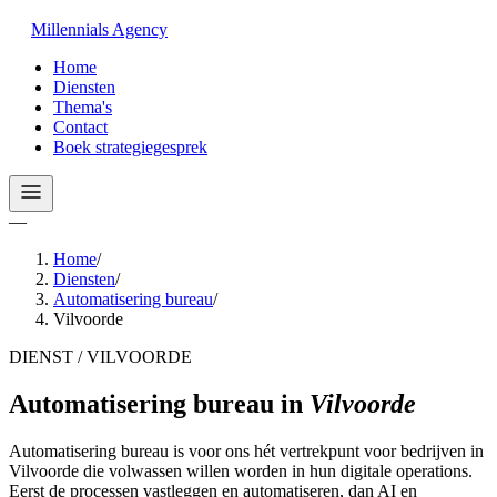
Millennials
Agency
Home
Diensten
Thema's
Contact
Boek strategiegesprek
—
Home
/
Diensten
/
Automatisering bureau
/
Vilvoorde
DIENST / VILVOORDE
Automatisering bureau
in
Vilvoorde
Automatisering bureau is voor ons hét vertrekpunt voor bedrijven in
Vilvoorde die volwassen willen worden in hun digitale operations.
Eerst de processen vastleggen en automatiseren, dan AI en