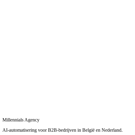
Bekijk
Bedrijfsprocessen automatiseren
in
Vilvoorde
Bedrijfsprocessen automatiseren met workflows, AI-agents en
integraties tussen uw tools.
Bekijk
B2B automatisering
in
Vilvoorde
B2B automatisering voor sales, operations en klantopvolging —
eind-tot-eind.
Bekijk
Marketing automatisering
in
Vilvoorde
Marketing automatisering: lead nurturing, e-mailflows en CRM-
syncs voor B2B.
Millennials Agency
Bekijk
AI-automatisering voor B2B-bedrijven in België en Nederland.