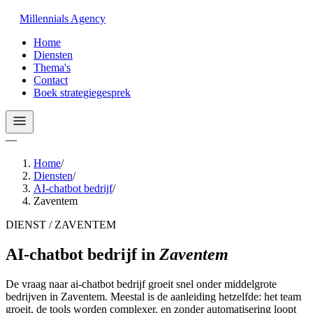
Millennials
Agency
Home
Diensten
Thema's
Contact
Boek strategiegesprek
—
Home
/
Diensten
/
AI-chatbot bedrijf
/
Zaventem
DIENST / ZAVENTEM
AI-chatbot bedrijf
in
Zaventem
De vraag naar ai-chatbot bedrijf groeit snel onder middelgrote
bedrijven in Zaventem. Meestal is de aanleiding hetzelfde: het team
groeit, de tools worden complexer, en zonder automatisering loopt