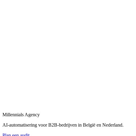
AI-automatiseringen voor sales, operations en admin in B2B-bedrijve
Bekijk
AI-automatisering bedrijf
in
Velsen
Belgische en Nederlandse AI-automatisering specialisten voor B2B.
Bekijk
AI-automatisering bureau
in
Velsen
Een AI-automatisering bureau dat uw bedrijfsprocessen versnelt met
Bekijk
AI-agency
in
Velsen
AI-agency gespecialiseerd in B2B-automatisering en maatwerk AI-ag
Millennials Agency
Bekijk
AI-automatisering voor B2B-bedrijven in België en Nederland.
Plan een audit