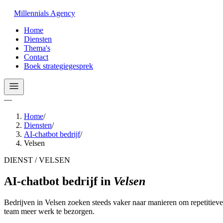
Millennials
Agency
Home
Diensten
Thema's
Contact
Boek strategiegesprek
—
Home
/
Diensten
/
AI-chatbot bedrijf
/
Velsen
DIENST / VELSEN
AI-chatbot bedrijf
in
Velsen
Bedrijven in Velsen zoeken steeds vaker naar manieren om repetitieve
team meer werk te bezorgen.