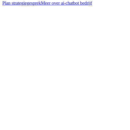
Plan strategiegesprek
Meer over
ai-chatbot bedrijf
— FAQ