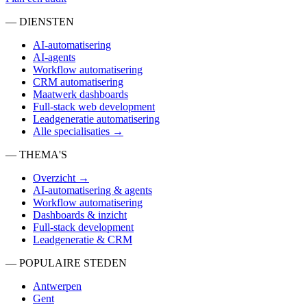
— DIENSTEN
AI-automatisering
AI-agents
Workflow automatisering
CRM automatisering
Maatwerk dashboards
Full-stack web development
Leadgeneratie automatisering
Alle specialisaties →
— THEMA'S
Overzicht →
AI-automatisering & agents
Workflow automatisering
Dashboards & inzicht
Full-stack development
Leadgeneratie & CRM
— POPULAIRE STEDEN
Antwerpen
Gent