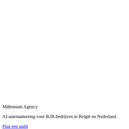
Bekijk
AI-automatisering bedrijf
in
Schiedam
Belgische en Nederlandse AI-automatisering specialisten voor B2B.
Bekijk
AI-automatisering bureau
in
Schiedam
Een AI-automatisering bureau dat uw bedrijfsprocessen versnelt met
maatwerk oplossingen.
Bekijk
AI-agency
in
Schiedam
AI-agency gespecialiseerd in B2B-automatisering en maatwerk AI-
agents.
Millennials Agency
Bekijk
AI-automatisering voor B2B-bedrijven in België en Nederland.
Plan een audit