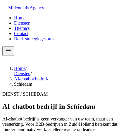
Millennials
Agency
Home
Diensten
Thema's
Contact
Boek strategiegesprek
—
Home
/
Diensten
/
AI-chatbot bedrijf
/
Schiedam
DIENST / SCHIEDAM
AI-chatbot bedrijf
in
Schiedam
AI-chatbot bedrijf is geen vervanger van uw team, maar een
versterking. Voor B2B-bedrijven in Zuid-Holland betekent dat:
minder handmatig werk, snellere reactie op leads en