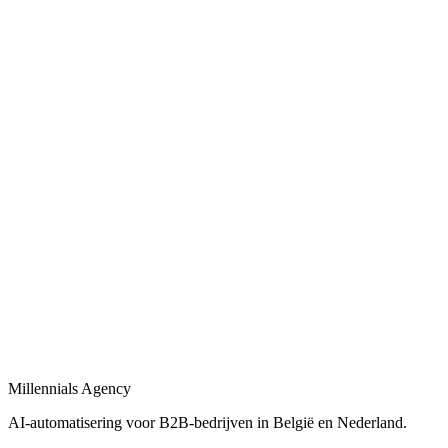
Bekijk
AI-automatisering bedrijf
in
Heerlen
Belgische en Nederlandse AI-automatisering specialisten voor B2B.
Bekijk
AI-automatisering bureau
in
Heerlen
Een AI-automatisering bureau dat uw bedrijfsprocessen versnelt met
maatwerk oplossingen.
Bekijk
AI-agency
in
Heerlen
AI-agency gespecialiseerd in B2B-automatisering en maatwerk AI-
agents.
Millennials Agency
Bekijk
AI-automatisering voor B2B-bedrijven in België en Nederland.