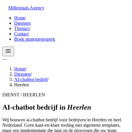
Millennials
Agency
Home
Diensten
Thema's
Contact
Boek strategiegesprek
—
Home
/
Diensten
/
AI-chatbot bedrijf
/
Heerlen
DIENST / HEERLEN
AI-chatbot bedrijf
in
Heerlen
Wij bouwen ai-chatbot bedrijf voor bedrijven in Heerlen en heel
Nederland. Geen kant-en-klare tooling met algemene templates,
maar een implementatie die past op de processen die uw team