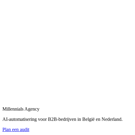
AI-agents
in
De Ronde Venen
Maatwerk AI-agents die leads kwalificeren, e-mails beantwoorden
en uw team ontlasten.
Bekijk
AI-automatisering bedrijf
in
De Ronde Venen
Belgische en Nederlandse AI-automatisering specialisten voor B2B.
Bekijk
AI-agent laten maken
in
De Ronde Venen
Laat een AI-agent op maat bouwen voor uw sales-, support- of
operations-flow.
Millennials Agency
Bekijk
AI-automatisering voor B2B-bedrijven in België en Nederland.
Plan een audit