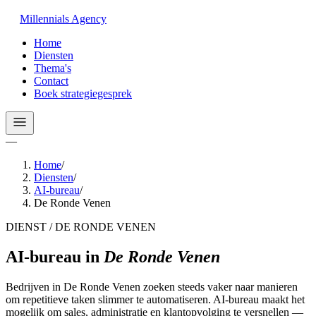
Millennials
Agency
Home
Diensten
Thema's
Contact
Boek strategiegesprek
—
Home
/
Diensten
/
AI-bureau
/
De Ronde Venen
DIENST / DE RONDE VENEN
AI-bureau
in
De Ronde Venen
Bedrijven in De Ronde Venen zoeken steeds vaker naar manieren
om repetitieve taken slimmer te automatiseren. AI-bureau maakt het
mogelijk om sales, administratie en klantopvolging te versnellen —