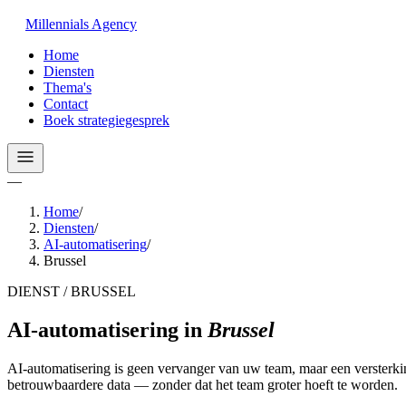
Millennials
Agency
Home
Diensten
Thema's
Contact
Boek strategiegesprek
—
Home
/
Diensten
/
AI-automatisering
/
Brussel
DIENST / BRUSSEL
AI-automatisering
in
Brussel
AI-automatisering is geen vervanger van uw team, maar een versterki
betrouwbaardere data — zonder dat het team groter hoeft te worden.