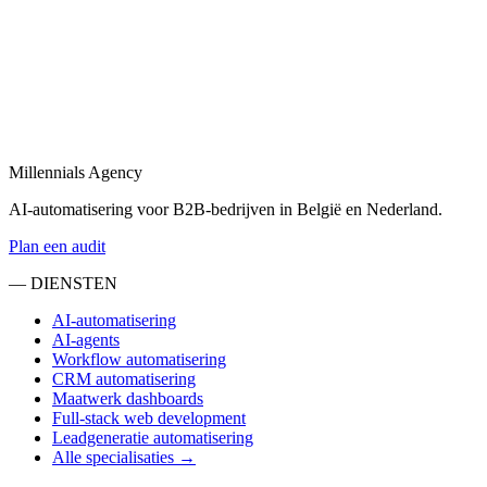
agents.
Bekijk
AI-bureau
in
Venlo
Een AI-bureau in België en Nederland voor automatisering, agents
en maatwerk integraties.
Millennials Agency
Bekijk
AI-automatisering voor B2B-bedrijven in België en Nederland.
Plan een audit
— DIENSTEN
AI-automatisering
AI-agents
Workflow automatisering
CRM automatisering
Maatwerk dashboards
Full-stack web development
Leadgeneratie automatisering
Alle specialisaties →