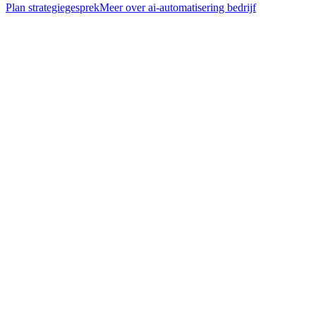
Plan strategiegesprek
Meer over
ai-automatisering bedrijf