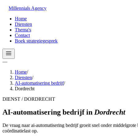
Millennials
Agency
Home
Diensten
Thema's
Contact
Boek strategiegesprek
—
Home
/
Diensten
/
AI-automatisering bedrijf
/
Dordrecht
DIENST / DORDRECHT
AI-automatisering bedrijf
in
Dordrecht
De vraag naar ai-automatisering bedrijf groeit snel onder middelgrote 
coördinatielast op.