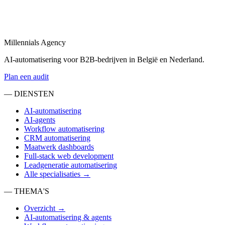
AI-bureau
in
Dordrecht
Een AI-bureau in België en Nederland voor automatisering, agents en
Millennials Agency
Bekijk
AI-automatisering voor B2B-bedrijven in België en Nederland.
Plan een audit
— DIENSTEN
AI-automatisering
AI-agents
Workflow automatisering
CRM automatisering
Maatwerk dashboards
Full-stack web development
Leadgeneratie automatisering
Alle specialisaties →
— THEMA'S
Overzicht →
AI-automatisering & agents