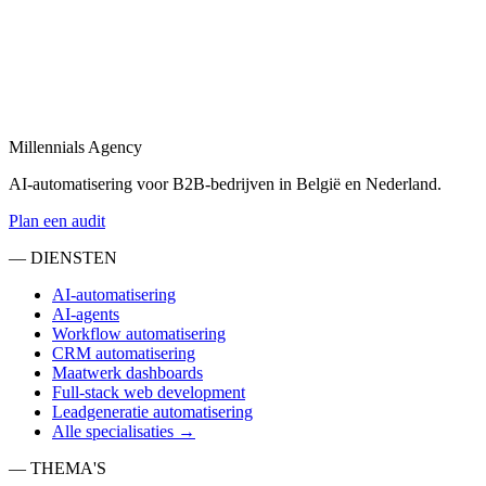
Bekijk
AI-agency
in
Anderlecht
AI-agency gespecialiseerd in B2B-automatisering en maatwerk AI-
agents.
Millennials Agency
Bekijk
AI-automatisering voor B2B-bedrijven in België en Nederland.
Plan een audit
— DIENSTEN
AI-automatisering
AI-agents
Workflow automatisering
CRM automatisering
Maatwerk dashboards
Full-stack web development
Leadgeneratie automatisering
Alle specialisaties →
— THEMA'S