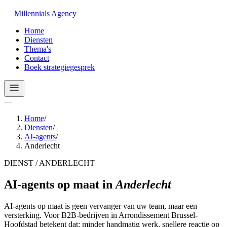
Millennials
Agency
Home
Diensten
Thema's
Contact
Boek strategiegesprek
—
Home
/
Diensten
/
AI-agents
/
Anderlecht
DIENST / ANDERLECHT
AI-agents op maat
in
Anderlecht
AI-agents op maat is geen vervanger van uw team, maar een
versterking. Voor B2B-bedrijven in Arrondissement Brussel-
Hoofdstad betekent dat: minder handmatig werk, snellere reactie op