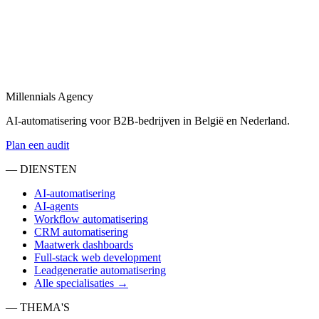
Bekijk
AI-agency
in
Amsterdam
AI-agency gespecialiseerd in B2B-automatisering en maatwerk AI-
agents.
Millennials Agency
Bekijk
AI-automatisering voor B2B-bedrijven in België en Nederland.
Plan een audit
— DIENSTEN
AI-automatisering
AI-agents
Workflow automatisering
CRM automatisering
Maatwerk dashboards
Full-stack web development
Leadgeneratie automatisering
Alle specialisaties →
— THEMA'S