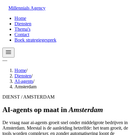
Millennials
Agency
Home
Diensten
Thema's
Contact
Boek strategiegesprek
—
Home
/
Diensten
/
AI-agents
/
Amsterdam
DIENST / AMSTERDAM
AI-agents op maat
in
Amsterdam
De vraag naar ai-agents groeit snel onder middelgrote bedrijven in
Amsterdam. Meestal is de aanleiding hetzelfde: het team groeit, de
tools worden complexer, en zonder automatisering loopt de