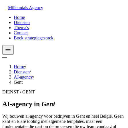
Millennials
Agency
Home
Diensten
Thema's
Contact
Boek strategiegesprek
—
Home
/
Diensten
/
AI-agency
/
Gent
DIENST / GENT
AI-agency
in
Gent
Wij bouwen ai-agency voor bedrijven in Gent en heel België. Geen
kant-en-klare tooling met algemene templates, maar een
implementatie die past op de processen die uw team vandaag al