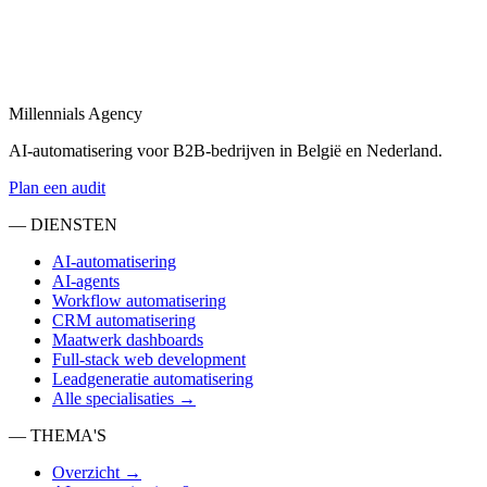
AI-agent laten maken
in
Deventer
Laat een AI-agent op maat bouwen voor uw sales-, support- of
operations-flow.
Millennials Agency
Bekijk
AI-automatisering voor B2B-bedrijven in België en Nederland.
Plan een audit
— DIENSTEN
AI-automatisering
AI-agents
Workflow automatisering
CRM automatisering
Maatwerk dashboards
Full-stack web development
Leadgeneratie automatisering
Alle specialisaties →
— THEMA'S
Overzicht →