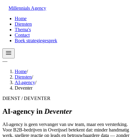
Millennials
Agency
Home
Diensten
Thema's
Contact
Boek strategiegesprek
—
Home
/
Diensten
/
AI-agency
/
Deventer
DIENST / DEVENTER
AI-agency
in
Deventer
AI-agency is geen vervanger van uw team, maar een versterking.
Voor B2B-bedrijven in Overijssel betekent dat: minder handmatig
werk, snellere reactie op leads en betrouwbaardere data — zonder